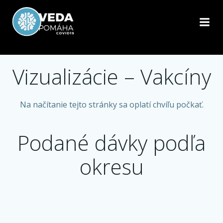
Skip
to
content
Vizualizácie – Vakcíny
Na načítanie tejto stránky sa oplatí chvíľu počkať.
Podané dávky podľa
okresu